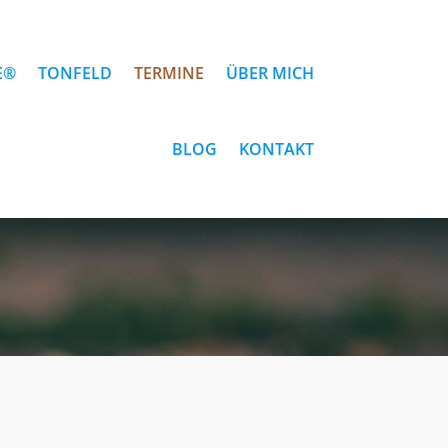
E®
TONFELD
TERMINE
ÜBER MICH
BLOG
KONTAKT