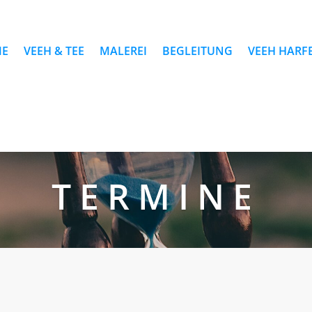
E
VEEH & TEE
MALEREI
BEGLEITUNG
VEEH HARF
TERMINE